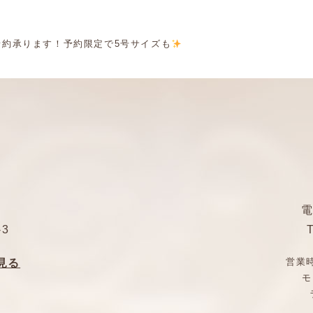
予約承ります！予約限定で5号サイズも
️
3
営業時
を見る
モ