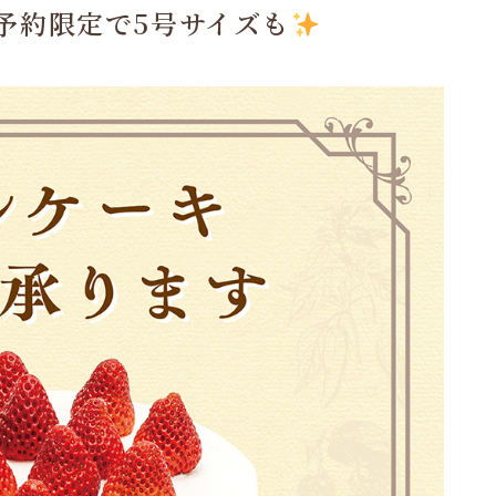
予約限定で5号サイズも
️